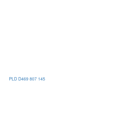
OPU2155 C03 55 18 150
OPP2401 C03 55 17 145