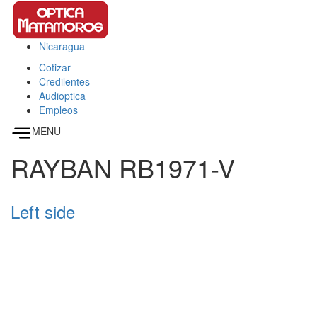
Pasar al contenido principal
Nicaragua
This page can't load Google Maps correctly.
Cotizar
OK
Do you own this website?
Credilentes
Audioptica
Empleos
MENU
RAYBAN RB1971-V
Left side