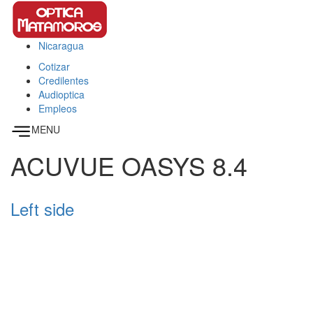
Pasar al contenido principal
Nicaragua
This page can't load Google Maps correctly.
Cotizar
OK
Do you own this website?
Credilentes
Audioptica
Empleos
MENU
ACUVUE OASYS 8.4
Left side