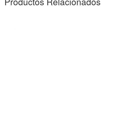
Productos Relacionados
OPU2155 C03 55 18 150
OPP2401 C03 55 17 145
PLD D836 B3V 125