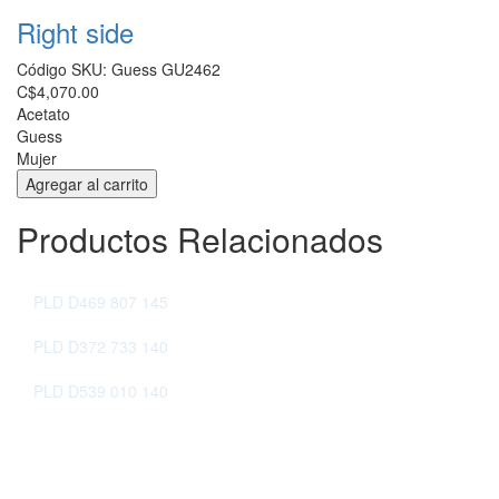
Right side
Código SKU:
Guess GU2462
C$4,070.00
Acetato
Guess
Mujer
Productos Relacionados
PLD D469 807 145
PLD D372 733 140
PLD D539 010 140