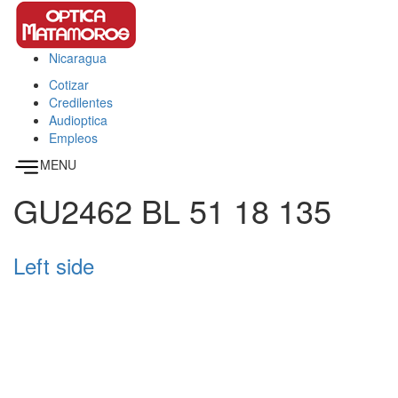
Pasar al contenido principal
Nicaragua
This page can't load Google Maps correctly.
Cotizar
OK
Do you own this website?
Credilentes
Audioptica
Empleos
MENU
GU2462 BL 51 18 135
Left side