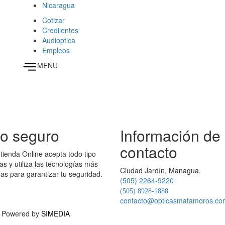
Nicaragua
Cotizar
Credilentes
This page can't load Google Maps correctly.
Audioptica
Empleos
OK
Do you own this website?
MENU
o seguro
Información de
contacto
tienda Online acepta todo tipo
tas y utiliza las tecnologías más
Ciudad Jardín, Managua.
s para garantizar tu seguridad.
(505) 2264-9220
(505) 8928-1888
nos_cards.png
contacto@opticasmatamoros.co
d. Powered by
SIMEDIA